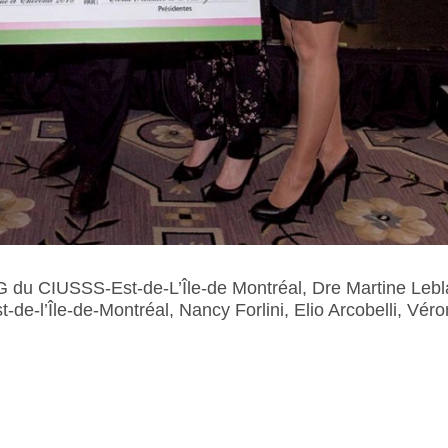
G du CIUSSS-Est-de-L’Île-de Montréal, Dre Martine Leb
de-l’Île-de-Montréal, Nancy Forlini, Elio Arcobelli, Vér