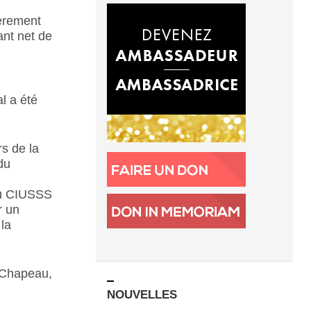
ièrement
ant net de
l a été
rs de la
du
 du CIUSSS
r un
 la
« Chapeau,
NOUVELLES